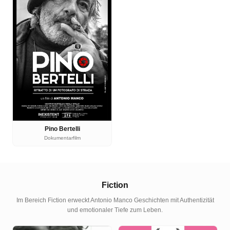
Pino Bertelli
Dokumentarfilm
Fiction
Im Bereich Fiction erweckt Antonio Manco Geschichten mit Authentizität
und emotionaler Tiefe zum Leben.