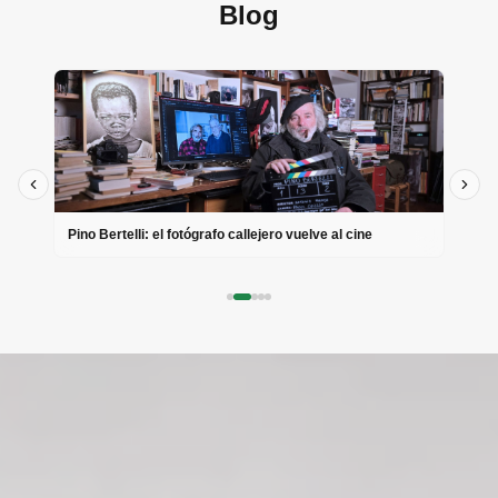
Blog
Pino Bertelli: el fotógrafo callejero vuelve al cine
Cin
ACT