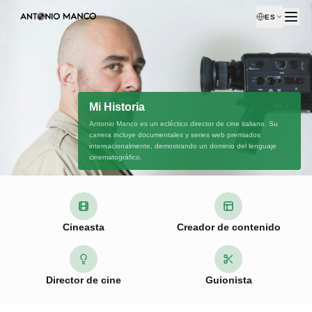
ES
Mi Historia
Antonio Manco es un ecléctico director de cine italiano. Su
carrera incluye documentales y series web premiados
internacionalmente, demostrando un dominio del lenguaje
cinematográfico.
Cineasta
Creador de contenido
Director de cine
Guionista